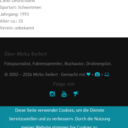
Land: Deutschland
Sportart: Schwimmen
Jahrgang: 1993
Alter ca.: 33
Verein: unbekannt
Über Mirko Seifert
Fotojournalist, Faktensammler, Buchautor, Drohnenpilot.
© 2002 – 2026 Mirko Seifert · Gemacht mit
+
+
Folge mir
Diese Seite verwendet Cookies, um die Dienste
Kontakt
bereitzustellen und zu verbessern. Durch die Nutzung
Nehmen Sie Kontakt mit mir auf:
meiner Website stimmen Sie Cookies zu.