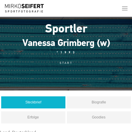
Togg
navi
Sportler
Vanessa Grimberg (w)
*1993
START
Steckbrief
Biografie
Erfolge
Goodies