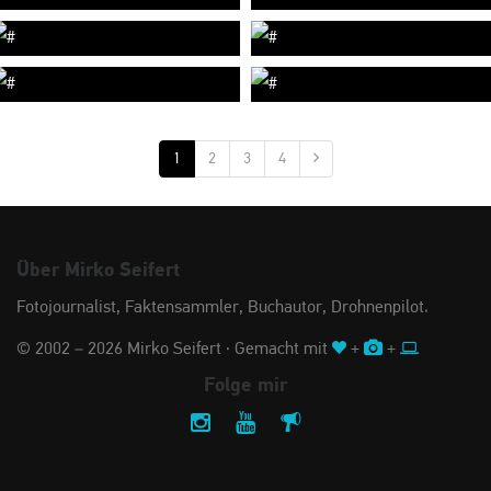
1
2
3
4
Über Mirko Seifert
Fotojournalist, Faktensammler, Buchautor, Drohnenpilot.
© 2002 – 2026 Mirko Seifert · Gemacht mit
+
+
Folge mir