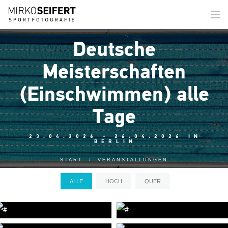
Togg
navi
Deutsche
Meisterschaften
(Einschwimmen) alle
Tage
23.04.2026 - 26.04.2026 IN
BERLIN
START
VERANSTALTUNGEN
ALLE
HOCH
QUER