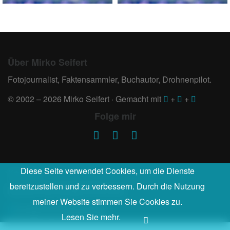
Über Mirko Seifert
Fotojournalist, Faktensammler, Buchautor, Drohnenpilot.
© 2002 – 2026 Mirko Seifert · Gemacht mit
+
+
Folge mir
Diese Seite verwendet Cookies, um die Dienste
Kontakt
bereitzustellen und zu verbessern. Durch die Nutzung
Nehmen Sie Kontakt mit mir auf:
meiner Website stimmen Sie Cookies zu.
Kontakt
oder
Wunschbild
Lesen Sie mehr.