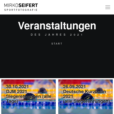
Tog
nav
Veranstaltungen
DES JAHRES 2021
START
30.10.2021
26.09.2021
DJM 2021
Deutsche Kurzbahn
Siegerehrungen (alle
2021
Tage)
(alle Siegerehrungen)