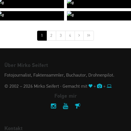
1
2
3
4
Über Mirko Seifert
Fotojournalist, Faktensammler, Buchautor, Drohnenpilot.
© 2002 – 2026 Mirko Seifert · Gemacht mit
+
+
Folge mir
Kontakt