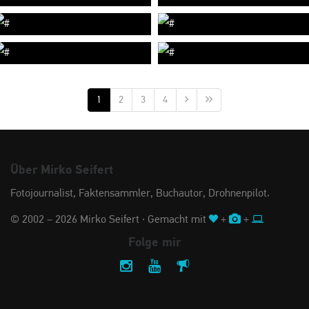
1
2
3
4
Über Mirko Seifert
Fotojournalist, Faktensammler, Buchautor, Drohnenpilot.
© 2002 – 2026 Mirko Seifert · Gemacht mit
+
+
Folge mir