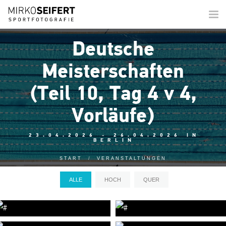
Togg
navi
Deutsche
Meisterschaften
(Teil 10, Tag 4 v 4,
Vorläufe)
23.04.2026 - 26.04.2026 IN
BERLIN
START
VERANSTALTUNGEN
ALLE
HOCH
QUER