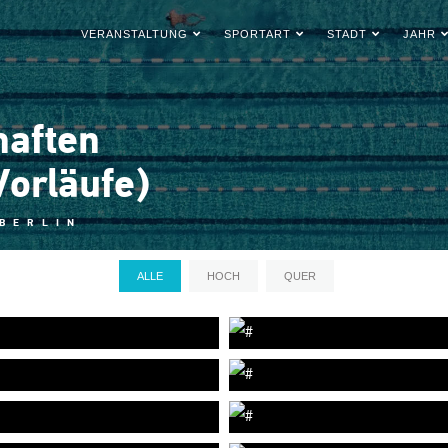
VERANSTALTUNG
SPORTART
STADT
JAHR
haften
Vorläufe)
 BERLIN
ALLE
HOCH
QUER