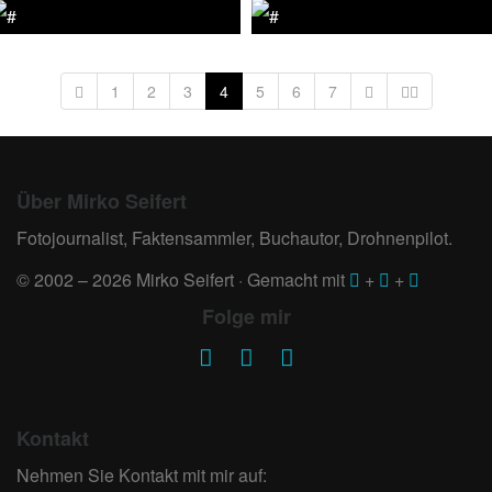
1
2
3
4
5
6
7
Über Mirko Seifert
Fotojournalist, Faktensammler, Buchautor, Drohnenpilot.
© 2002 – 2026 Mirko Seifert · Gemacht mit
+
+
Folge mir
Kontakt
Nehmen Sie Kontakt mit mir auf: