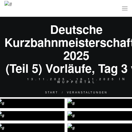
Tog
nav
Deutsche
Kurzbahnmeisterschaf
2025
(Teil 5) Vorläufe, Tag 3 
13.11.2025 - 16.11.2025 IN
WUPPERTAL
START
VERANSTALTUNGEN