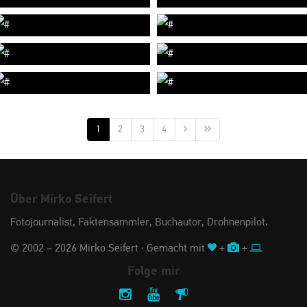
1
2
3
4
Über Mirko Seifert
Fotojournalist, Faktensammler, Buchautor, Drohnenpilot.
© 2002 – 2026 Mirko Seifert · Gemacht mit
+
+
Folge mir