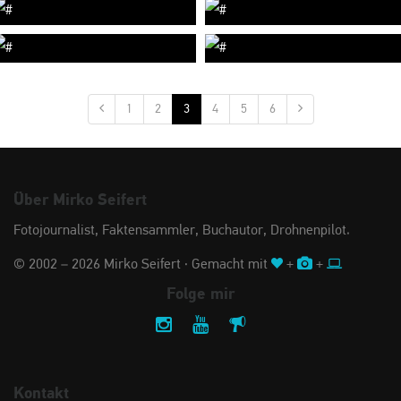
1
2
3
4
5
6
Über Mirko Seifert
Fotojournalist, Faktensammler, Buchautor, Drohnenpilot.
© 2002 – 2026 Mirko Seifert · Gemacht mit
+
+
Folge mir
Kontakt