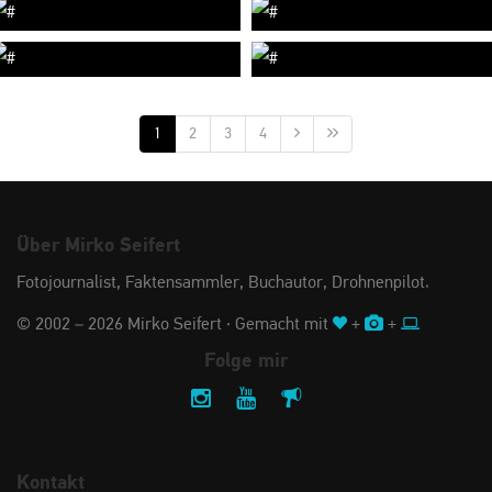
1
2
3
4
Über Mirko Seifert
Fotojournalist, Faktensammler, Buchautor, Drohnenpilot.
© 2002 – 2026 Mirko Seifert · Gemacht mit
+
+
Folge mir
Kontakt