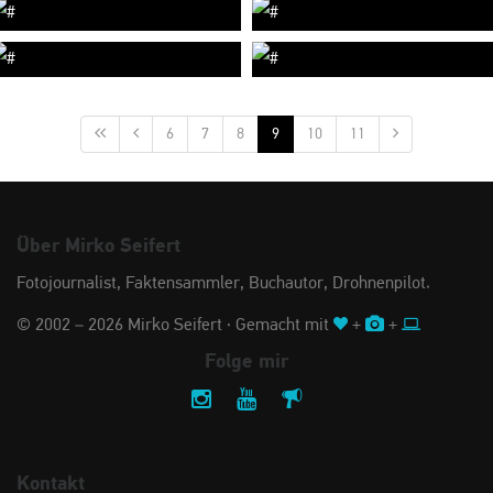
6
7
8
9
10
11
Über Mirko Seifert
Fotojournalist, Faktensammler, Buchautor, Drohnenpilot.
© 2002 – 2026 Mirko Seifert · Gemacht mit
+
+
Folge mir
Kontakt