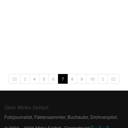
4
5
6
7
8
9
10
Über Mirko Seifert
Fotojournalist, Faktensammler, Buchautor, Drohnenpilot.
© 2002 – 2026 Mirko Seifert · Gemacht mit
+
+