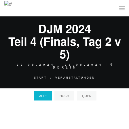
Tog
nav
DJM 2024
Teil 4 (Finals, Tag 2 v
5)
22.05.2024 - 26.05.2024 IN
BERLIN
START
VERANSTALTUNGEN
ALLE
HOCH
QUER