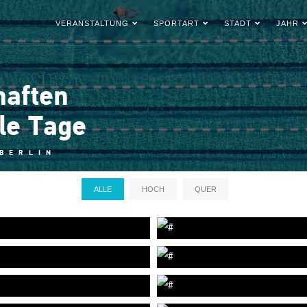
VERANSTALTUNG
SPORTART
STADT
JAHR
haften
le Tage
 BERLIN
ALLE
HOCH
QUER