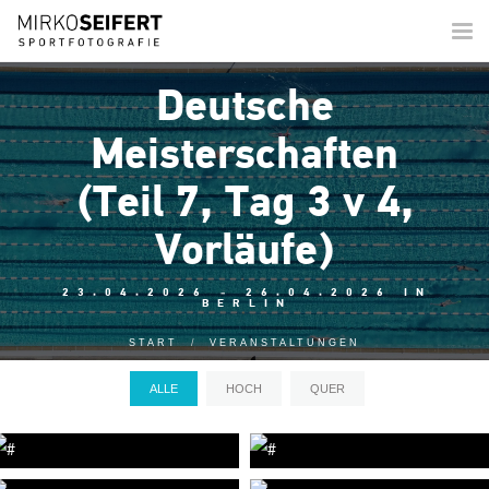
Togg
navi
Deutsche
Meisterschaften
(Teil 7, Tag 3 v 4,
Vorläufe)
23.04.2026 - 26.04.2026 IN
BERLIN
START
VERANSTALTUNGEN
ALLE
HOCH
QUER