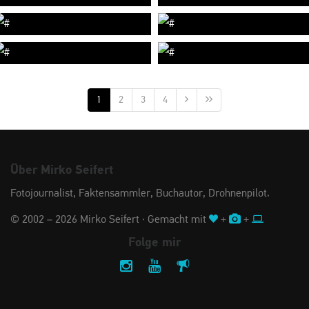
1
2
3
4
Über Mirko Seifert
Fotojournalist, Faktensammler, Buchautor, Drohnenpilot.
© 2002 – 2026 Mirko Seifert · Gemacht mit
+
+
Folge mir