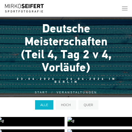
Togg
navi
Deutsche
Meisterschaften
(Teil 4, Tag 2 v 4,
Vorläufe)
23.04.2026 - 26.04.2026 IN
BERLIN
START
VERANSTALTUNGEN
ALLE
HOCH
QUER