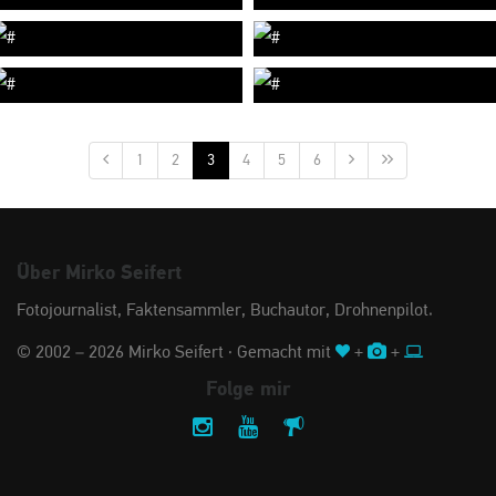
1
2
3
4
5
6
Über Mirko Seifert
Fotojournalist, Faktensammler, Buchautor, Drohnenpilot.
© 2002 – 2026 Mirko Seifert · Gemacht mit
+
+
Folge mir