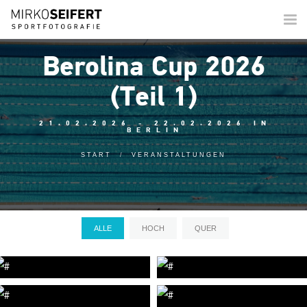
Togg
navi
Berolina Cup 2026
(Teil 1)
21.02.2026 - 22.02.2026 IN
BERLIN
START
VERANSTALTUNGEN
ALLE
HOCH
QUER