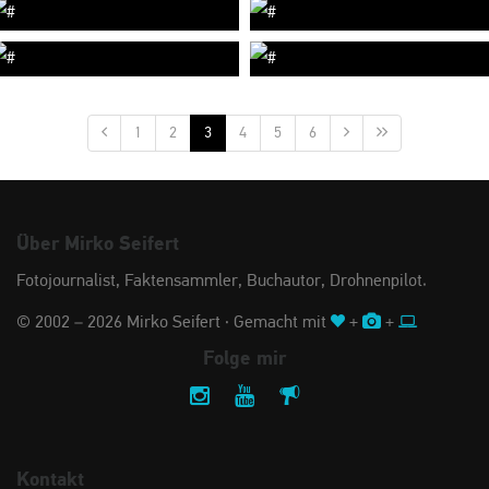
1
2
3
4
5
6
Über Mirko Seifert
Fotojournalist, Faktensammler, Buchautor, Drohnenpilot.
© 2002 – 2026 Mirko Seifert · Gemacht mit
+
+
Folge mir
Kontakt