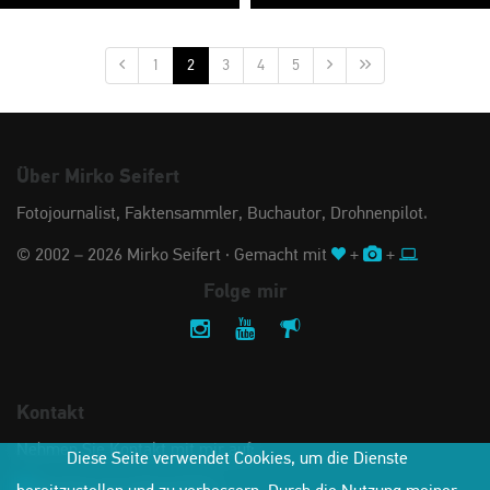
1
2
3
4
5
Über Mirko Seifert
Fotojournalist, Faktensammler, Buchautor, Drohnenpilot.
© 2002 – 2026 Mirko Seifert · Gemacht mit
+
+
Folge mir
Kontakt
Nehmen Sie Kontakt mit mir auf:
Diese Seite verwendet Cookies, um die Dienste