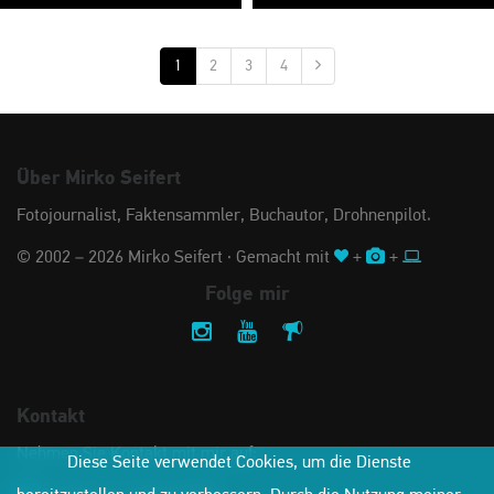
1
2
3
4
Über Mirko Seifert
Fotojournalist, Faktensammler, Buchautor, Drohnenpilot.
© 2002 – 2026 Mirko Seifert · Gemacht mit
+
+
Folge mir
Kontakt
Nehmen Sie Kontakt mit mir auf:
Diese Seite verwendet Cookies, um die Dienste