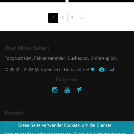
1
2
3
Über Mirko Seifert
Fotojournalist, Faktensammler, Buchautor, Drohnenpilot.
© 2002 – 2026 Mirko Seifert · Gemacht mit
+
+
Folge mir
Kontakt
Nehmen Sie Kontakt mit mir auf:
Diese Seite verwendet Cookies, um die Dienste