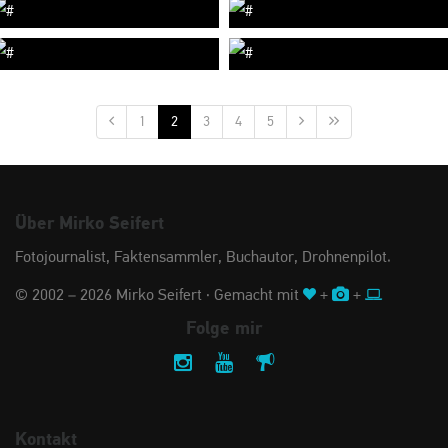
1
2
3
4
5
Über Mirko Seifert
Fotojournalist, Faktensammler, Buchautor, Drohnenpilot.
© 2002 – 2026 Mirko Seifert · Gemacht mit
+
+
Folge mir
Kontakt