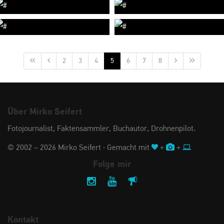
2
3
4
5
6
7
8
Über Mirko Seifert
Fotojournalist, Faktensammler, Buchautor, Drohnenpilot.
© 2002 – 2026 Mirko Seifert · Gemacht mit
+
+
Folge mir
Kontakt