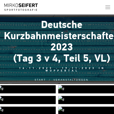
Togg
navi
Deutsche
Kurzbahnmeisterschaft
2023
(Tag 3 v 4, Teil 5, VL)
16.11.2023 - 19.11.2023 IN
WUPPERTAL
START
VERANSTALTUNGEN