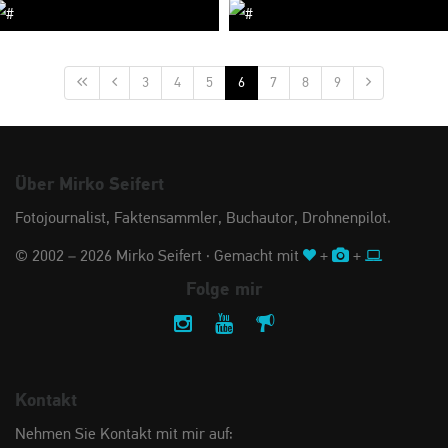
3
4
5
6
7
8
9
Über Mirko Seifert
Fotojournalist, Faktensammler, Buchautor, Drohnenpilot.
© 2002 – 2026 Mirko Seifert · Gemacht mit
+
+
Folge mir
Kontakt
Nehmen Sie Kontakt mit mir auf: