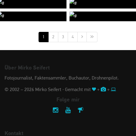
1
2
3
4
Über Mirko Seifert
Fotojournalist, Faktensammler, Buchautor, Drohnenpilot.
© 2002 – 2026 Mirko Seifert · Gemacht mit
+
+
Folge mir
Kontakt