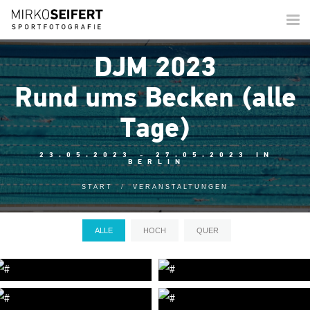
Togg
navi
DJM 2023
Rund ums Becken (alle
Tage)
23.05.2023 - 27.05.2023 IN
BERLIN
START
VERANSTALTUNGEN
ALLE
HOCH
QUER