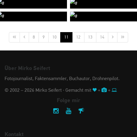
8
9
10
11
12
13
14
Über Mirko Seifert
Fotojournalist, Faktensammler, Buchautor, Drohnenpilot.
© 2002 – 2026 Mirko Seifert · Gemacht mit
+
+
Folge mir
Kontakt