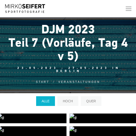
Togg
navi
DJM 2023
Teil 7 (Vorläufe, Tag 4
v 5)
23.05.2023 - 27.05.2023 IN
BERLIN
START
VERANSTALTUNGEN
ALLE
HOCH
QUER