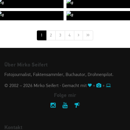
1
2
3
4
Über Mirko Seifert
Fotojournalist, Faktensammler, Buchautor, Drohnenpilot.
© 2002 – 2026 Mirko Seifert · Gemacht mit
+
+
Folge mir
Kontakt