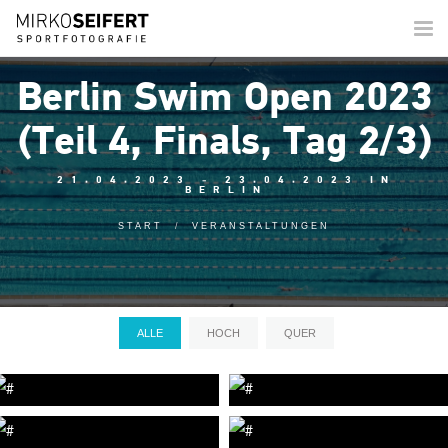
Togg
navi
Berlin Swim Open 2023
(Teil 4, Finals, Tag 2/3)
21.04.2023 - 23.04.2023 IN
BERLIN
START
VERANSTALTUNGEN
ALLE
HOCH
QUER