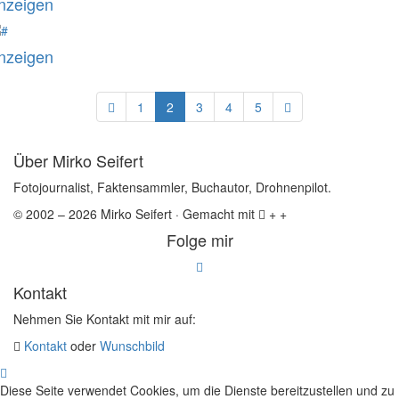
nzeigen
nzeigen
1
2
3
4
5
Über Mirko Seifert
Fotojournalist, Faktensammler, Buchautor, Drohnenpilot.
© 2002 – 2026 Mirko Seifert · Gemacht mit
+
+
Folge mir
Kontakt
Nehmen Sie Kontakt mit mir auf:
Kontakt
oder
Wunschbild
Diese Seite verwendet Cookies, um die Dienste bereitzustellen und zu