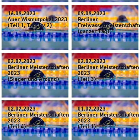
16.09.2023
09.09.2023
Auer Wismutpokal 2023
Berliner
(Teil 1, Tag 1 v 2)
Freiwassermeisterschaft
(ganzer Tag)
02.07.2023
02.07.2023
Berliner Meisterschaften
Berliner Meisterschaften
2023
2023
(Sieger und Around)
(Teil 3)
02.07.2023
01.07.2023
Berliner Meisterschaften
Berliner Meisterschaften
2023
2023
(Teil 4)
(Teil 1)