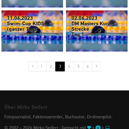
11.06.2023
02.06.2023
Swim-Cup KIDS
DM Masters Kurze
(ganzer Tag)
Strecke
Tag 1
1
2
3
4
5
6
Über Mirko Seifert
Fotojournalist, Faktensammler, Buchautor, Drohnenpilot.
© 2002 – 2026 Mirko Seifert · Gemacht mit
+
+