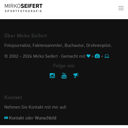
Togg
navi
Über Mirko Seifert
Fotojournalist, Faktensammler, Buchautor, Drohnenpilot.
© 2002 – 2026 Mirko Seifert · Gemacht mit
+
+
Folge mir
Kontakt
Nehmen Sie Kontakt mit mir auf:
Kontakt
oder
Wunschbild