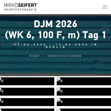
Togg
navi
DJM 2026
(WK 6, 100 F, m) Tag 1
09.06.2026 - 13.06.2026 IN
BERLIN
START
VERANSTALTUNGEN