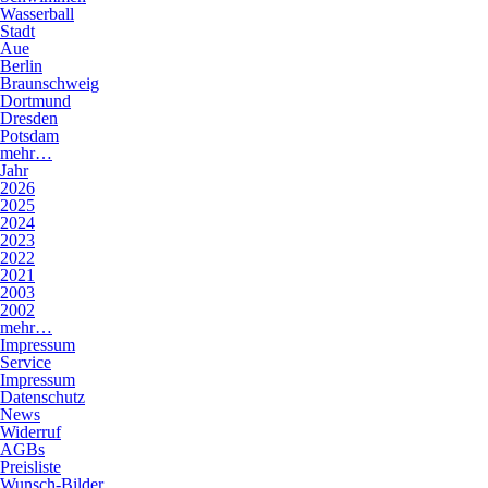
Wasserball
Stadt
Aue
Berlin
Braunschweig
Dortmund
Dresden
Potsdam
mehr…
Jahr
2026
2025
2024
2023
2022
2021
2003
2002
mehr…
Impressum
Service
Impressum
Datenschutz
News
Widerruf
AGBs
Preisliste
Wunsch-Bilder