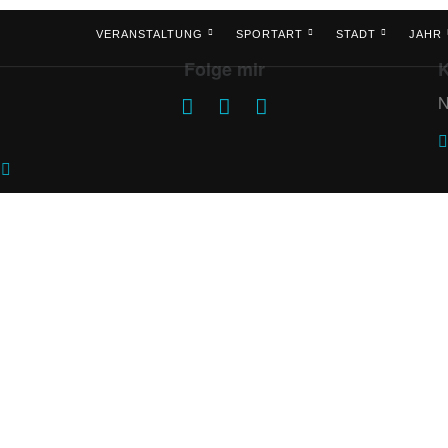
VERANSTALTUNG
SPORTART
STADT
JAHR
Folge mir
K
N
+