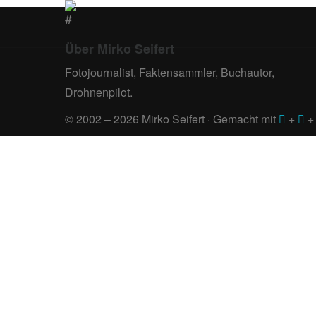
Über Mirko Seifert
Fotojournalist, Faktensammler, Buchautor,
Drohnenpilot.
© 2002 – 2026 Mirko Seifert · Gemacht mit
+