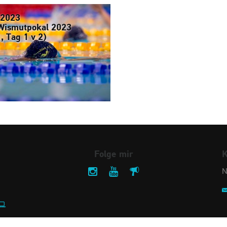
.2023
Wismutpokal 2023
1, Tag 1 v 2)
Folge mir
K
N