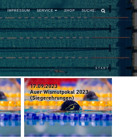
IMPRESSUM
SERVICE
SHOP
SUCHE:
START
17.09.2023
Auer Wismutpokal 2023
(Siegerehrungen)