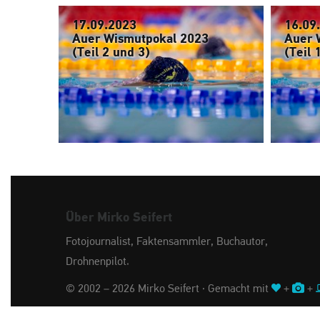
17.09.2023
16.09
Auer Wismutpokal 2023
Auer 
(Teil 2 und 3)
(Teil 
Über Mirko Seifert
Fotojournalist, Faktensammler, Buchautor,
Drohnenpilot.
© 2002 – 2026 Mirko Seifert · Gemacht mit
+
+