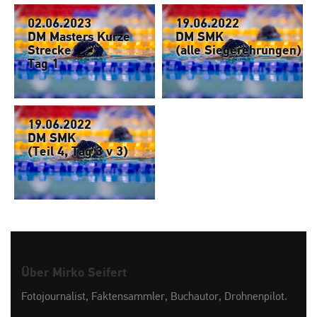
02.06.2023
19.06.2022
DM Masters Kurze
DM SMK
Strecke
(alle Siegerehrungen)
Tag 1
19.06.2022
DM SMK
(Teil 4, Tag 3 v 3)
Über Mirko Seifert
Fotojournalist, Faktensammler, Buchautor, Drohnenpilot.