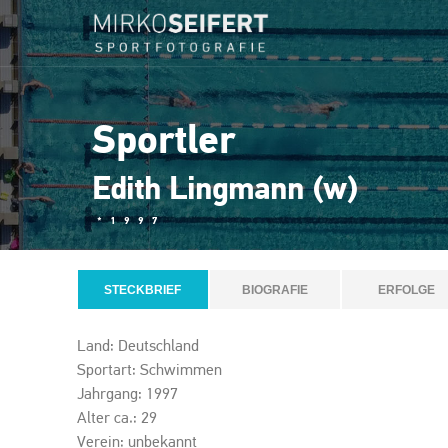
Sportler
Edith Lingmann (w)
*1997
STECKBRIEF
BIOGRAFIE
ERFOLGE
Land: Deutschland
Sportart: Schwimmen
Jahrgang: 1997
Alter ca.: 29
Verein: unbekannt