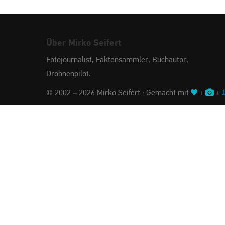
Über Mirko Seifert
Fotojournalist, Faktensammler, Buchautor,
Drohnenpilot.
© 2002 – 2026 Mirko Seifert · Gemacht mit
+
+