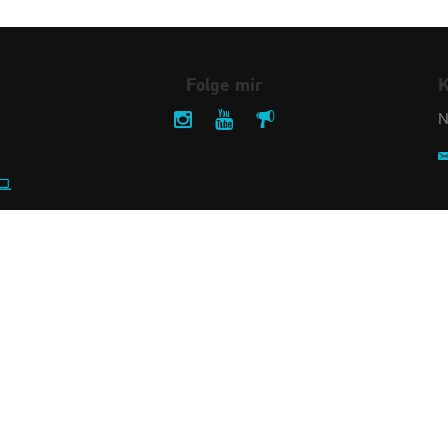
Folge mir
K
N