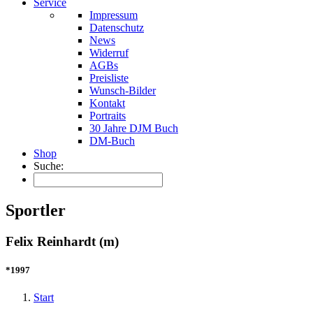
Service
Impressum
Datenschutz
News
Widerruf
AGBs
Preisliste
Wunsch-Bilder
Kontakt
Portraits
30 Jahre DJM Buch
DM-Buch
Shop
Suche:
Sportler
Felix Reinhardt (m)
*1997
Start