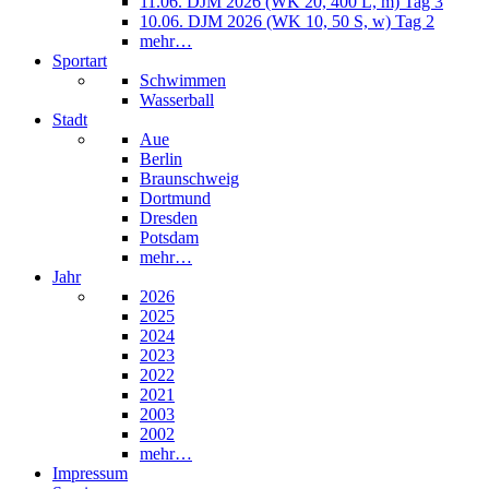
11.06. DJM 2026 (WK 20, 400 L, m) Tag 3
10.06. DJM 2026 (WK 10, 50 S, w) Tag 2
mehr…
Sportart
Schwimmen
Wasserball
Stadt
Aue
Berlin
Braunschweig
Dortmund
Dresden
Potsdam
mehr…
Jahr
2026
2025
2024
2023
2022
2021
2003
2002
mehr…
Impressum